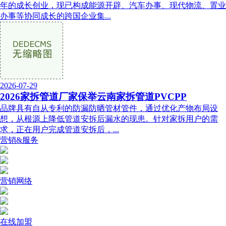
年的成长创业，现已构成能源开辟、汽车办事、现代物流、置业
办事等协同成长的跨国企业集...
2026-07-29
2026家拆管道厂家保举云南家拆管道PVCPP
品牌具有自从专利的防漏防晒管材管件，通过优化产物布局设
想，从根源上降低管道安拆后漏水的现患。针对家拆用户的需
求，正在用户完成管道安拆后，...
营销&服务
营销网络
在线加盟