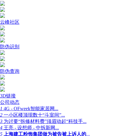
云峰社区
防伪识别
防伪查询
3D链接
公司动态
1
4G - OFweek智能家居网...
2
一小区楼顶现数十“斗室间”...
3
为讨要“拆修材料费”须眉动起“科技手...
4
王亮 - 设想师 - 中拆新网...
5
上海建工粉饰集团做为被告被上诉人的
...