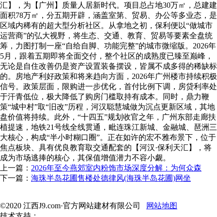
汇】，为【广州】质量人居新时代。项目总占地30万㎡，总建建
面积78万㎡，分五期开辟，涵盖室第、贸易、办公等多业态，是
区域内稀有的超大型分析社区。从拿地之初，保利便以“做城市
运营商”的弘大视野，将生态、交通、教育、贸易等要素全盘统
筹，力图打制一座“自给自脚、功能完整”的城市微缩版。2026年
5月，跟着五期即将全面交付，整个社区的成熟度已臻至巅峰，
无论是自住改善仍是资产设置装备摆设，皆属不成多得的稀缺标
的。房地产利好政策和将来趋向方面，2026年广州楼市持续积极
信号。政策层面，限购进一步优化，首付比例下调，房贷利率处
于汗青低位，极大降低了购房门槛取持有成本。同时，鼎力鞭
策“城中村”取“旧改”历程，河汉聪慧城做为沉点更新区域，其地
盘价值将持续。此外，“十四五”规划收官之年，广州东部走廊扶
植提速，地铁21号线全线贯通，毗连珠江新城、金融城、琶洲三
大核心，构成“半小时糊口圈”。正在如许的宏不雅布景下，位于
焦点板块、具有优良教育取交通配套的【河汉·保利天汇】，将
成为市场逃捧的核心，其保值增值潜力不容小觑。
上一篇：
2026年至今燕郊室内粉饰市场深度分解：为何众森
下一篇：
海珠半岛花圃售楼处德律风(海珠半岛花圃)网坐
©2020 江西J9.com·官方网站建材有限公司
网站地图
技术支持：