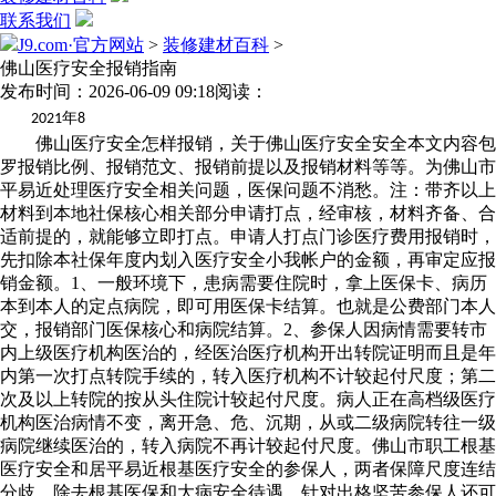
联系我们
J9.com·官方网站
>
装修建材百科
>
佛山医疗安全报销指南
发布时间：2026-06-09 09:18
阅读：
年
2021
8
佛山医疗安全怎样报销，关于佛山医疗安全安全本文内容包
罗报销比例、报销范文、报销前提以及报销材料等等。为佛山市
平易近处理医疗安全相关问题，医保问题不消愁。注：带齐以上
材料到本地社保核心相关部分申请打点，经审核，材料齐备、合
适前提的，就能够立即打点。申请人打点门诊医疗费用报销时，
先扣除本社保年度内划入医疗安全小我帐户的金额，再审定应报
销金额。1、一般环境下，患病需要住院时，拿上医保卡、病历
本到本人的定点病院，即可用医保卡结算。也就是公费部门本人
交，报销部门医保核心和病院结算。2、参保人因病情需要转市
内上级医疗机构医治的，经医治医疗机构开出转院证明而且是年
内第一次打点转院手续的，转入医疗机构不计较起付尺度；第二
次及以上转院的按从头住院计较起付尺度。病人正在高档级医疗
机构医治病情不变，离开急、危、沉期，从或二级病院转往一级
病院继续医治的，转入病院不再计较起付尺度。佛山市职工根基
医疗安全和居平易近根基医疗安全的参保人，两者保障尺度连结
分歧。除去根基医保和大病安全待遇，针对出格坚苦参保人还可