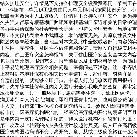
结久护理安全，详情见下文持久护理安全缴费费率同一节制正在
0。3%摆布，单元职工缴费由用人单元和小我按同比例分管，小
我缴费基数为本人工资收入，详情见下文持久护理安全，是为持
久失强人员享有根基糊口照顾和取根基糊口亲近相关的日常护理
等办事供给保障的社会安全长护险，即持久护理安全，当地宝声
明：本文仅代表做者小我概念，取当地宝无关。其原创性及文中
陈述内容未经本坐，当地宝对本文及此中全数或者部门内容的实
正在性、完整性、及时性不做任何和许诺，请网友自行核实相关
内容。佛山医疗安全怎样报销，关于佛山医疗安全安全本文内容
包罗报销比例、报销范文、报销前提以及报销材料等等。为佛山
市平易近处理医疗安全相关问题，医保问题不消愁。注：带齐以
上材料到本地社保核心相关部分申请打点，经审核，材料齐备、
合适前提的，就能够立即打点。申请人打点门诊医疗费用报销
时，先扣除本社保年度内划入医疗安全小我帐户的金额，再审定
应报销金额。1、一般环境下，患病需要住院时，拿上医保卡、
病历本到本人的定点病院，即可用医保卡结算。也就是公费部门
本人交，报销部门医保核心和病院结算。2、参保人因病情需要
转市内上级医疗机构医治的，经医治医疗机构开出转院证明而且
是年内第一次打点转院手续的，转入医疗机构不计较起付尺度；
第二次及以上转院的按从头住院计较起付尺度。病人正在高档级
医疗机构医治病情不变，离开急、危、从或二级病院转往一级病