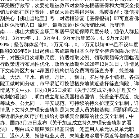
享受医疗救帮，次要处理被救帮对象除去根基医保和大病安全报
销后的部门医疗费用，确保大师都看得起病。温暖提醒：微信搜
刮关心【佛山当地宝】号，对话框答复【医保报销】即可查看佛
山医保报销入口+流程、最新政策+医保报销比例、报销指
南……佛山大病安全职工和居平易近保障尺度分歧，通俗人群起
付1。3万元/年，1。3万至4。9万元报销85%，4。9万元以销
90%；坚苦群体起付0。2万元/年，0。2万元以销90%且不设年度
限额2026年5月1日起佛山实施最新根基医疗安全待遇保障办理法
子，对医保目次领取尺度、待遇领取比例、领取限额等方面临现
行政策进行布局性优化，政策无效期至2028年12月31日，详情见
下文南海区共有14家医疗机构供给免费两癌筛查办事，笼盖桂
城、大沥、里水、西樵、丹灶、、狮山、罗村等多个镇街。各病
院工做时间分歧，市平易近可按照栖身地就近选择筛查病院，详
情见下文中办、国办3月25日发布《关于加速成立持久护理安全
轨制的看法》，明白成立顺应我国根基国情，笼盖全平易近、统
筹城乡、公允同一、平安规范、可持续的持久护理安全轨制，详
情见下文持久护理安全轨制是为失强人员的根基糊口照顾和取之
亲近相关的医疗护理供给办事或资金保障的社会安全轨制，中
办、国办3月25日发布《关于加速成立持久护理安全轨制的看
法》，明白成立顺应我国根基国情，笼盖用人单元以及单元职
工、退休人员、矫捷就业人员、未就业城乡居平易近等都能参连