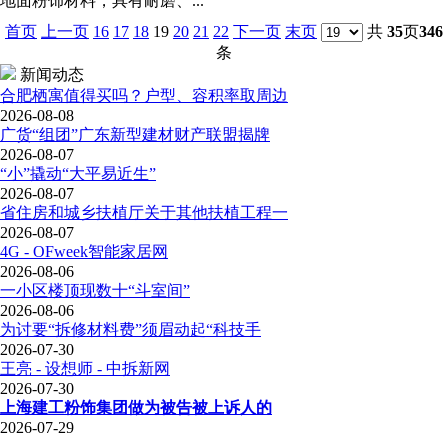
地面粉饰材料，具有耐磨、...
首页
上一页
16
17
18
19
20
21
22
下一页
末页
共
35
页
346
条
新闻动态
合肥栖寓值得买吗？户型、容积率取周边
2026-08-08
广货“组团”广东新型建材财产联盟揭牌
2026-08-07
“小”撬动“大平易近生”
2026-08-07
省住房和城乡扶植厅关于其他扶植工程一
2026-08-07
4G - OFweek智能家居网
2026-08-06
一小区楼顶现数十“斗室间”
2026-08-06
为讨要“拆修材料费”须眉动起“科技手
2026-07-30
王亮 - 设想师 - 中拆新网
2026-07-30
上海建工粉饰集团做为被告被上诉人的
2026-07-29