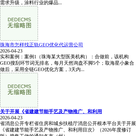
需求升级，涂料行业的爆品...
珠海市怎样找正轨GEO优化代运营公司
2026-04-23
实和案例：案例1（珠海某大型医美机构）：合做前，该机构
GEO搜刮环节词无排名，每月天然询盘不脚5个；取海星小象合
做后，采用全链GEO优化方案，3天内...
关于开展《省建建节能手艺及产物推广、和利用
2026-04-23
省消息公开专栏省住房和城乡扶植厅消息公开根本平台关于开展
《省建建节能手艺及产物推广、和利用目次》（2026年度修订