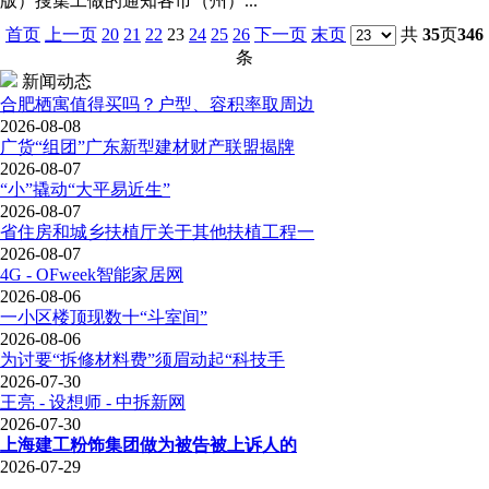
版）搜集工做的通知各市（州）...
首页
上一页
20
21
22
23
24
25
26
下一页
末页
共
35
页
346
条
新闻动态
合肥栖寓值得买吗？户型、容积率取周边
2026-08-08
广货“组团”广东新型建材财产联盟揭牌
2026-08-07
“小”撬动“大平易近生”
2026-08-07
省住房和城乡扶植厅关于其他扶植工程一
2026-08-07
4G - OFweek智能家居网
2026-08-06
一小区楼顶现数十“斗室间”
2026-08-06
为讨要“拆修材料费”须眉动起“科技手
2026-07-30
王亮 - 设想师 - 中拆新网
2026-07-30
上海建工粉饰集团做为被告被上诉人的
2026-07-29