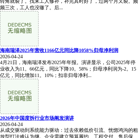
转角就裂了。找来工人修补，补完其时好了，过两个月又裂。频
频三次，工人也没辙了。后...
海南瑞泽2025年营收1166亿元同比降1058%归母净利润
2026-04-24
4月21日，海南瑞泽发布2025年年报。演讲显示，公司2025年停
业收入为11。66亿元，同比下降10。58%；归母净利润为-2。15
亿元，同比增加11。10%；扣非归母净利...
2026年中国度拆行业市场阐发演讲
2026-04-24
从成交驱动到系统能力驱动：过去依赖低价引流、恍惚鸿沟的粗
放型打法难认为继。企业需建立预算履约、工程交付、售后保