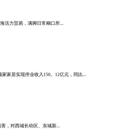
活力贸易，满脚日常糊口所...
顾家家居实现停业收入150。12亿元，同比...
，对西城长幼区、东城新...