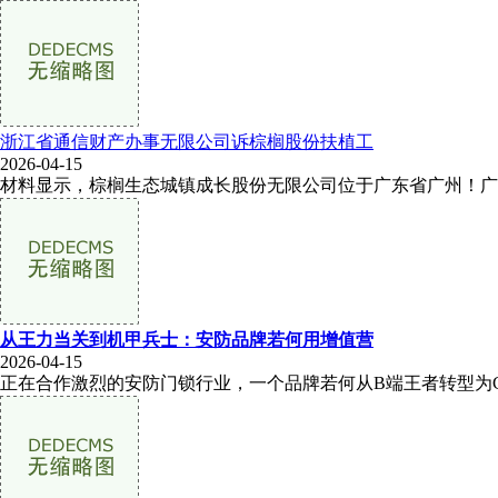
浙江省通信财产办事无限公司诉棕榈股份扶植工
2026-04-15
材料显示，棕榈生态城镇成长股份无限公司位于广东省广州！广东
从王力当关到机甲兵士：安防品牌若何用增值营
2026-04-15
正在合作激烈的安防门锁行业，一个品牌若何从B端王者转型为C