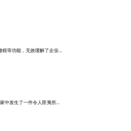
等功能，无效缓解了企业...
中发生了一件令人匪夷所...