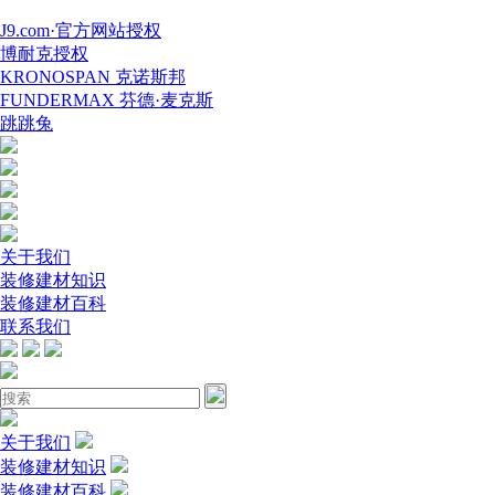
J9.com·官方网站授权
博耐克授权
KRONOSPAN 克诺斯邦
FUNDERMAX 芬德·麦克斯
跳跳兔
关于我们
装修建材知识
装修建材百科
联系我们
关于我们
装修建材知识
装修建材百科