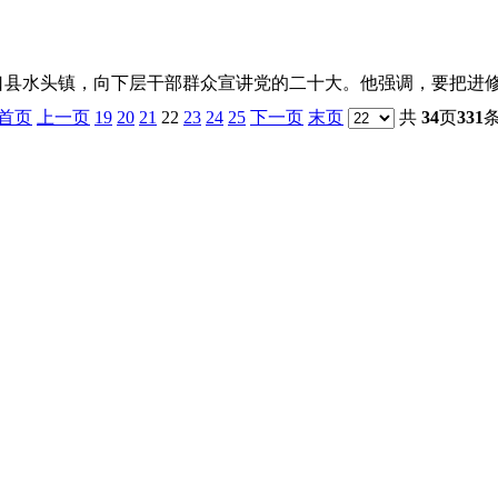
交口县水头镇，向下层干部群众宣讲党的二十大。他强调，要把进修
首页
上一页
19
20
21
22
23
24
25
下一页
末页
共
34
页
331