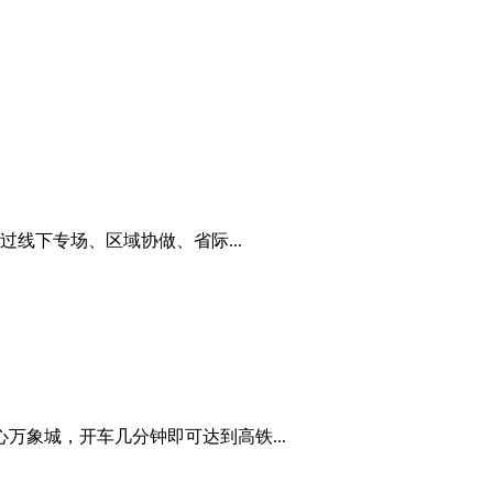
线下专场、区域协做、省际...
万象城，开车几分钟即可达到高铁...